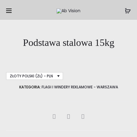
Prod
PODSTA
PODSTA
STALOW
STALOW
navig
12KG
4KG
Podstawa stalowa 15kg
ZŁOTY POLSKI (ZŁ) - PLN
KATEGORIA:
FLAGI I WINDERY REKLAMOWE - WARSZAWA
SHARE