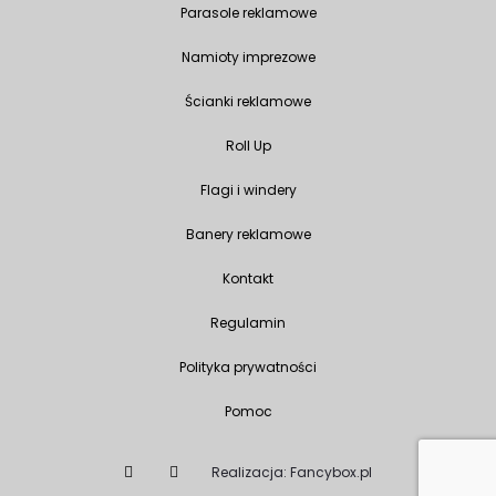
Parasole reklamowe
Namioty imprezowe
Ścianki reklamowe
Roll Up
Flagi i windery
Banery reklamowe
Kontakt
Regulamin
Polityka prywatności
Pomoc
Realizacja: Fancybox.pl
F
I
a
n