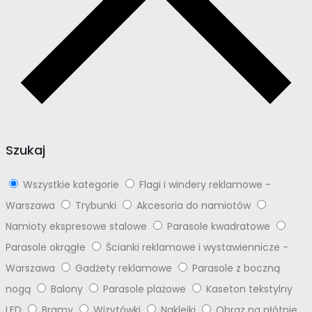
Szukaj
Wszystkie kategorie
Flagi i windery reklamowe -
Warszawa
Trybunki
Akcesoria do namiotów
Namioty ekspresowe stalowe
Parasole kwadratowe
Parasole okrągłe
Ścianki reklamowe i wystawiennicze -
Warszawa
Gadżety reklamowe
Parasole z boczną
nogą
Balony
Parasole plażowe
Kaseton tekstylny
LED
Bramy
Wizytówki
Naklejki
Obraz na płótnie