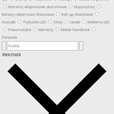
Namioty ekspresowe aluminiowe
Ekspozytory
Banery reklamowe Warszawa
Roll-up Warszawa
Koszulki
Trybunka LED
Stoły
Leżaki
Reklama LED
Pneumatyka
Namioty
Meble handlowe
Parasole
View more