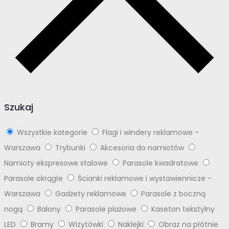
Szukaj
Wszystkie kategorie
Flagi i windery reklamowe -
Warszawa
Trybunki
Akcesoria do namiotów
Namioty ekspresowe stalowe
Parasole kwadratowe
Parasole okrągłe
Ścianki reklamowe i wystawiennicze -
Warszawa
Gadżety reklamowe
Parasole z boczną
nogą
Balony
Parasole plażowe
Kaseton tekstylny
LED
Bramy
Wizytówki
Naklejki
Obraz na płótnie