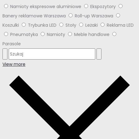
Namioty ekspresowe aluminiowe
Ekspozytory
Banery reklamowe Warszawa
Roll-up Warszawa
Koszulki
Trybunka LED
Stoły
Leżaki
Reklama LED
Pneumatyka
Namioty
Meble handlowe
Parasole
View more