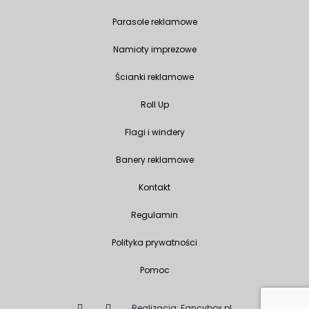
Parasole reklamowe
Namioty imprezowe
Ścianki reklamowe
Roll Up
Flagi i windery
Banery reklamowe
Kontakt
Regulamin
Polityka prywatności
Pomoc
Realizacja: Fancybox.pl
F
I