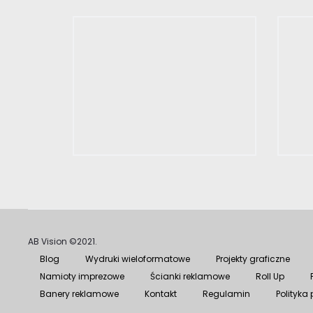
AB Vision ©2021.
Blog
Wydruki wieloformatowe
Projekty graficzne
Namioty imprezowe
Ścianki reklamowe
Roll Up
Banery reklamowe
Kontakt
Regulamin
Polityka