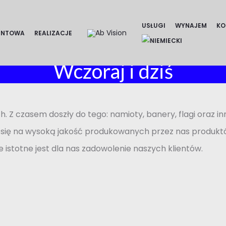
namiotów
graficzne
Zobacz więcej
USŁUGI
WYNAJEM
KO
Zobacz usługi
ENTOWA
REALIZACJE
Wczoraj i dziś
h. Z czasem doszły do tego: namioty, banery, flagi ora
 się na wysoką jakość produkowanych przez nas produktó
e istotne jest dla nas zadowolenie naszych klientów.
e