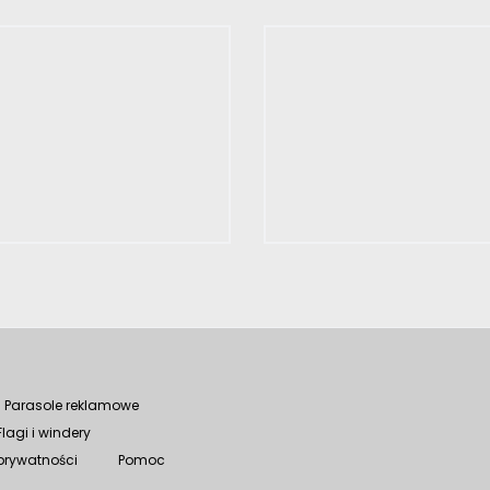
Parasole reklamowe
Flagi i windery
 prywatności
Pomoc