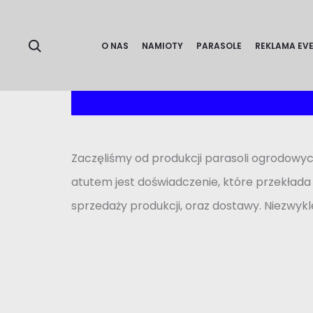
Internetowy
Zobacz sklep
O NAS
NAMIOTY
PARASOLE
REKLAMA EV
Zaczęliśmy od produkcji parasoli ogrodowyc
atutem jest doświadczenie, które przekłada
sprzedaży produkcji, oraz dostawy. Niezwykl
Realizacj
Zobacz