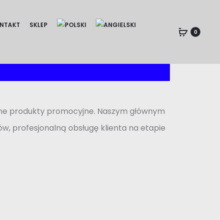
Zobacz serwis
NTAKT
SKLEP
0
z inne produkty promocyjne. Naszym głównym
w, profesjonalną obsługę klienta na etapie
Pomoc
Zobacz