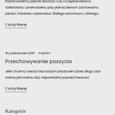
Postanowiliśmy jednak stworzyć coś, co będzie łatwe w
rozkładaniu i przenoszeniu przy jednoczesnym zachowaniu
jakości i trwałości wykonania. Dlatego aluminium, z którego…
Czytaj Więcej
16 października 2016
PORADY
Przechowywanie poszycia
Jeśli chcemy cieszyć się naszym poszyciem przez długi czas
ważne, jest ważne, aby odpowiednio je przechowywać.
Najważniejsze, aby przy składaniu i chowaniu poszycia do
Czytaj Więcej
pokrowca, było ono suche. Dzięki temu…
Kategorie