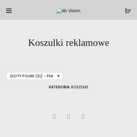
Prod
ŚCIANKA
FLAGIETK
TEKSTYL
navig
MINI
Koszulki reklamowe
ZŁOTY POLSKI (ZŁ) - PLN
KATEGORIA:
KOSZULKI
SHARE