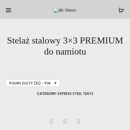
Prod
STELAŻ
STELAŻ
EKSPRES
STALOWY
navig
3×3
3×3
ECO
STANDAR
Stelaż stalowy 3×3 PREMIUM
DO
DO
NAMIOTU
NAMIOTU
do namiotu
POLISH ZŁOTY (ZŁ) - PLN
CATEGORY:
EXPRESS STEEL TENTS
SHARE